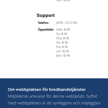
Sön: 10-19
Support
Telefon
0770 - 27 27 00
Öppettider
Mån: 8-19
Tis: 8-19
Ons: 8-19
Tor: 8-19
Fre: 8-19
Lör: 10-19
Sön: 10-19
Om webbplatsen för bredbandstjänster
Miljöteknik ansvarar för denna webbplats. Syftet
med webbplatsen är att synliggöra och möjliggöra