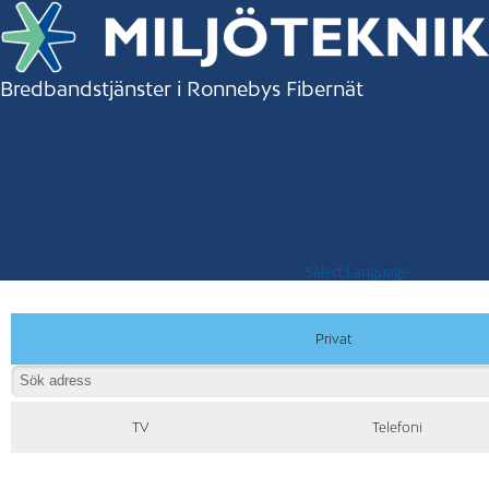
Bredbandstjänster i Ronnebys Fibernät
Select Language
Privat
TV
Telefoni