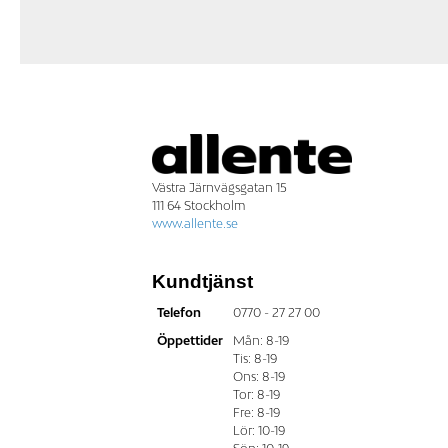
Västra Järnvägsgatan 15
111 64 Stockholm
www.allente.se
Kundtjänst
Telefon
0770 - 27 27 00
Öppettider
Mån: 8-19
Tis: 8-19
Ons: 8-19
Tor: 8-19
Fre: 8-19
Lör: 10-19