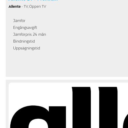
Allente
- TV, Öppen TV
Jämför
Engångsavgift
Jämförpris 24 mån
Bindningstid
Uppsägningstid