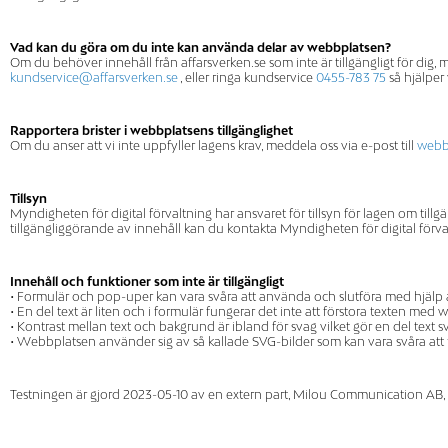
Vad kan du göra om du inte kan använda delar av webbplatsen?
Om du behöver innehåll från affarsverken.se som inte är tillgängligt för dig,
kundservice@affarsverken.se
, eller ringa kundservice
0455-783 75
så hjälper 
Rapportera brister i webbplatsens tillgänglighet
Om du anser att vi inte uppfyller lagens krav, meddela oss via e-post till
webb
Tillsyn
Myndigheten för digital förvaltning har ansvaret för tillsyn för lagen om tillg
tillgängliggörande av innehåll kan du kontakta Myndigheten för digital förva
Innehåll och funktioner som inte är tillgängligt
• Formulär och pop-uper kan vara svåra att använda och slutföra med hjälp
• En del text är liten och i formulär fungerar det inte att förstora texten me
• Kontrast mellan text och bakgrund är ibland för svag vilket gör en del text s
• Webbplatsen använder sig av så kallade SVG-bilder som kan vara svåra att
Testningen är gjord 2023-05-10 av en extern part, Milou Communication AB, o