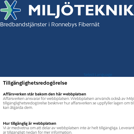
Bredbandstjänster i Ronnebys Fibernät
Select Language
Tillgänglighetsredogörelse
Affärsverken står bakom den här webbplatsen
Affärsverken ansvarar för webbplatsen. Webbplatsen används också av Miljö
tillgänglighetsredogörelse beskriver hur affarsverken.se uppfyller lagen om tillg
kan åtgärda dem.
Hur tillgänglig är webbplatsen
Vi är medvetna om att delar av webbplatsen inte är helt tillgängliga. Leverant
är tillgängligt nedan för mer information.