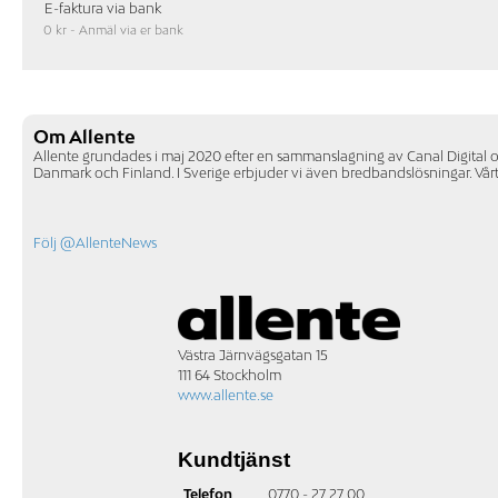
E-faktura via bank
0 kr - Anmäl via er bank
Om Allente
Allente grundades i maj 2020 efter en sammanslagning av Canal Digital och 
Danmark och Finland. I Sverige erbjuder vi även bredbandslösningar. Vår
Följ @AllenteNews
Västra Järnvägsgatan 15
111 64 Stockholm
www.allente.se
Kundtjänst
Telefon
0770 - 27 27 00