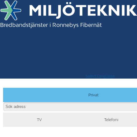
Bredbandstjänster i Ronnebys Fibernät
Select Language
Privat
TV
Telefoni