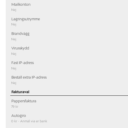
Mailkonton
Nej
Lagringsutrymme
Nej
Brandvägg
Nej
Virusskydd
Nej
Fast IP-adress
Nej
Beställ extra IP-adress
Nej
Fakturaval
Pappersfaktura
79 kr
Autogiro
0 kr - Anmäl via er bank