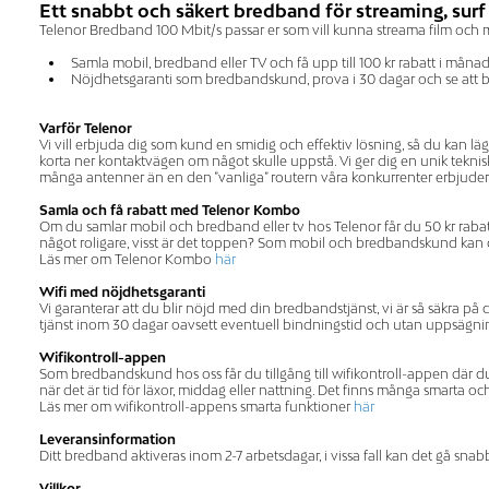
Ett snabbt och säkert bredband för streaming, surf
Telenor Bredband 100 Mbit/s passar er som vill kunna streama film och m
Samla mobil, bredband eller TV och få upp till 100 kr rabatt i måna
Nöjdhetsgaranti som bredbandskund, prova i 30 dagar och se att 
Varför Telenor
Vi vill erbjuda dig som kund en smidig och effektiv lösning, så du kan l
korta ner kontaktvägen om något skulle uppstå. Vi ger dig en unik teknis
många antenner än en den ”vanliga” routern våra konkurrenter erbjuder
Samla och få rabatt med Telenor Kombo
Om du samlar mobil och bredband eller tv hos Telenor får du 50 kr rabatt 
något roligare, visst är det toppen? Som mobil och bredbandskund kan du 
Läs mer om Telenor Kombo
här
Wifi med nöjdhetsgaranti
Vi garanterar att du blir nöjd med din bredbandstjänst, vi är så säkra p
tjänst inom 30 dagar oavsett eventuell bindningstid och utan uppsägnings
Wifikontroll-appen
Som bredbandskund hos oss får du tillgång till wifikontroll-appen där
när det är tid för läxor, middag eller nattning. Det finns många smarta oc
Läs mer om wifikontroll-appens smarta funktioner
här
Leveransinformation
Ditt bredband aktiveras inom 2-7 arbetsdagar, i vissa fall kan det gå snab
Villkor