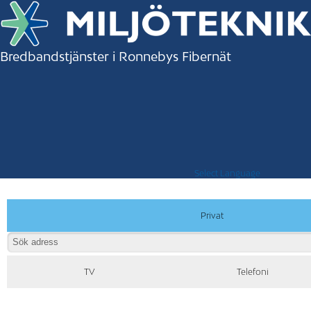
Bredbandstjänster i Ronnebys Fibernät
Select Language
Privat
TV
Telefoni