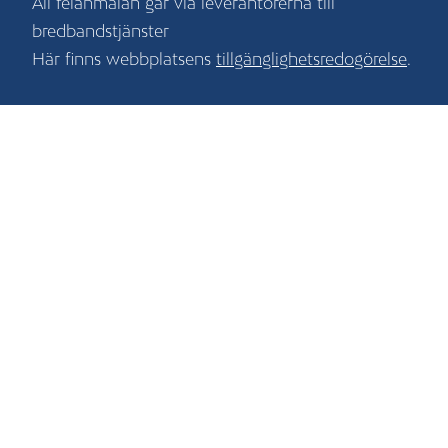
All felanmälan går via leverantörerna till
bredbandstjänster
Här finns webbplatsens
tillgänglighetsredogörelse
.