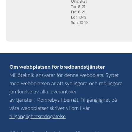
Ons: 8-21
Tor: 8-21
Fre: 8-21
Lör: 10-19
Sön: 10-19
Om webbplatsen för bredbandstjänster
Miljöteknik ansvarar för denna webbplats. Syftet
med webbplatsen är att synliggöra och möjliggöra
jämförelse av alla leverantörer
av tjänster i Ronnebys fibernät. Tillgänglighet på
våra webbplatser skriver vi om i vår
tillgänglighetsredogörelse