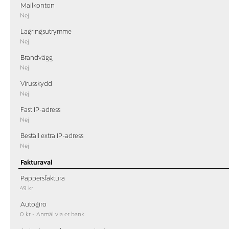
Mailkonton
Nej
Lagringsutrymme
Nej
Brandvägg
Nej
Virusskydd
Nej
Fast IP-adress
Nej
Beställ extra IP-adress
Nej
Fakturaval
Pappersfaktura
49 kr
Autogiro
0 kr - Anmäl via er bank