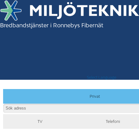
Bredbandstjänster i Ronnebys Fibernät
Select Language
Privat
TV
Telefoni