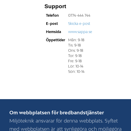
Support
Telefon
0774-444 744
E-post
Skicka e-post
Hemsida
www.sappa.se
Öppettider
Mån: 9-18
Tis: 9-18
Ons: 9-18
Tor: 9-18
Fre: 9-18
Lör: 10-14
Sön: 10-14
Om webbplatsen för bredbandstjänster
Miljöteknik ansvarar för denna webbplats. Syftet
med webbplatsen är att synliggöra och möjliggöra