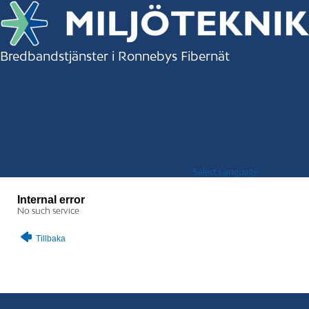
Bredbandstjänster i Ronnebys Fibernät
Select Language
Internal error
No such service
Tillbaka