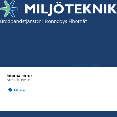
Bredbandstjänster i Ronnebys Fibernät
Select Language
Internal error
No such service
Tillbaka