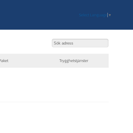
Select Language
▼
Paket
Trygghetstjänster