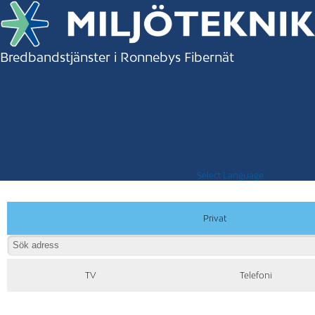
Bredbandstjänster i Ronnebys Fibernät
Select Language
Privat
TV
Telefoni